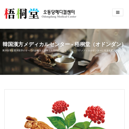
韓国漢方メディカルセンター - 梧桐堂（オドンダン）
東洋医学と西洋医学のすべての診断法と治療法を同時におこなうONE－STEPメディカルセンターに生まれ変わりました。